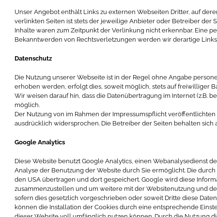
Unser Angebot enthält Links zu externen Webseiten Dritter, auf dere
verlinkten Seiten ist stets der jeweilige Anbieter oder Betreiber de
Inhalte waren zum Zeitpunkt der Verlinkung nicht erkennbar. Eine pe
Bekanntwerden von Rechtsverletzungen werden wir derartige Link
Datenschutz
Die Nutzung unserer Webseite ist in der Regel ohne Angabe person
erhoben werden, erfolgt dies, soweit möglich, stets auf freiwillige
Wir weisen darauf hin, dass die Datenübertragung im Internet (z.B. b
möglich.
Der Nutzung von im Rahmen der Impressumspflicht veröffentlichten 
ausdrücklich widersprochen. Die Betreiber der Seiten behalten sich
Google Analytics
Diese Website benutzt Google Analytics, einen Webanalysedienst der
Analyse der Benutzung der Website durch Sie ermöglicht. Die durch 
den USA übertragen und dort gespeichert. Google wird diese Inform
zusammenzustellen und um weitere mit der Websitenutzung und der 
sofern dies gesetzlich vorgeschrieben oder soweit Dritte diese Date
können die Installation der Cookies durch eine entsprechende Einste
dieser Website voll umfänglich nutzen können. Durch die Nutzung d