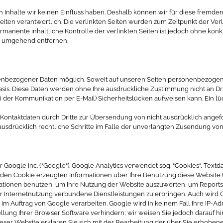
n Inhalte wir keinen Einfluss haben. Deshalb können wir für diese fremd
r Seiten verantwortlich. Die verlinkten Seiten wurden zum Zeitpunkt der V
rmanente inhaltliche Kontrolle der verlinkten Seiten ist jedoch ohne kon
s umgehend entfernen.
enbezogener Daten möglich. Soweit auf unseren Seiten personenbezogene
r Basis. Diese Daten werden ohne Ihre ausdrückliche Zustimmung nicht an D
ei der Kommunikation per E-Mail) Sicherheitslücken aufweisen kann. Ein lüc
Kontaktdaten durch Dritte zur Übersendung von nicht ausdrücklich angef
 ausdrücklich rechtliche Schritte im Falle der unverlangten Zusendung v
 Google Inc. (“Google“). Google Analytics verwendet sog. “Cookies“, Text
den Cookie erzeugten Informationen über Ihre Benutzung diese Website (e
ationen benutzen, um Ihre Nutzung der Website auszuwerten, um Reports ü
Internetnutzung verbundene Dienstleistungen zu erbringen. Auch wird Go
n im Auftrag von Google verarbeiten. Google wird in keinem Fall Ihre IP-A
llung Ihrer Browser Software verhindern; wir weisen Sie jedoch darauf hi
ieser Website erklären Sie sich mit der Bearbeitung der über Sie erhobe