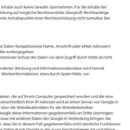
en Inhalte auch keine Gewähr übernehmen. Für die Inhalte der
erlinkung auf mögliche Rechtsverstöße überprüft. Rechtswidrige
krete Anhaltspunkte einer Rechtsverletzung nicht zumutbar. Bei
 Daten (beispielsweise Name, Anschrift oder eMail-Adressen)
ritte weitergegeben.
kenloser Schutz der Daten vor dem Zugriff durch Dritte ist nicht
orderter Werbung und Informationsmaterialien wird hiermit
on Werbeinformationen, etwa durch Spam-Mails, vor.
dateien, die auf Ihrem Computer gespeichert werden und die eine
inschließlich Ihrer IP-Adresse) wird an einen Server von Google in
ber die Websiteaktivitäten für die Websitebetreiber
ogle diese Informationen gegebenenfalls an Dritte übertragen,
dresse mit anderen Daten der Google in Verbindung bringen. Sie
n, dass Sie in diesem Fall gegebenenfalls nicht sämtliche Funktionen
nen Daten durch Google in der zuvor beschriebenen Art und Weise